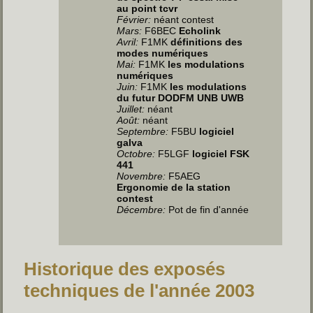
au point tcvr
Février:
néant contest
Mars:
F6BEC
Echolink
Avril:
F1MK
définitions des
modes numériques
Mai:
F1MK
les modulations
numériques
Juin:
F1MK
les modulations
du futur DODFM UNB UWB
Juillet
:
néant
Août:
néant
Septembre:
F5BU
logiciel
galva
Octobre:
F5LGF
logiciel FSK
441
Novembre:
F5AEG
Ergonomie de la station
contest
Décembre:
Pot de fin d'année
Historique des exposés
techniques de l'année 2003