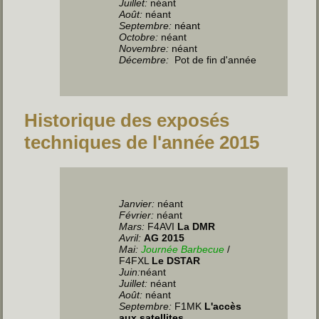
Juillet
:
néant
Août:
néant
Septembre:
néant
Octobre:
néant
Novembre:
néant
Décembre:
Pot de fin d'année
Historique des exposés
techniques de l'année 2015
Janvier:
néant
Février:
néant
Mars:
F4AVI
La DMR
Avril:
AG 2015
Mai:
Journée Barbecue
/
F4FXL
Le DSTAR
Juin
:
néant
Juillet
:
néant
Août:
néant
Septembre:
F1MK
L'accès
aux satellites