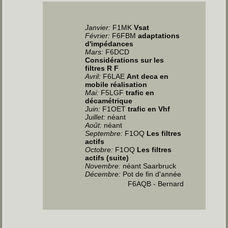
Janvier
:
F1MK
Vsat
Février:
F6FBM
adaptations
d'impédances
Mars:
F6DCD
Considérations sur les
filtres R F
Avril
:
F6LAE
Ant deca en
mobile réalisation
Mai
:
F5LGF
trafic en
décamétrique
Juin
:
F1OET
trafic en Vhf
Juillet
:
néant
Août:
néant
Septembre:
F1OQ
Les filtres
actifs
Octobre:
F1OQ
Les filtres
actifs (suite)
Novembre:
néant Saarbruck
Décembre:
Pot de fin d'année
F6AQB - Bernard