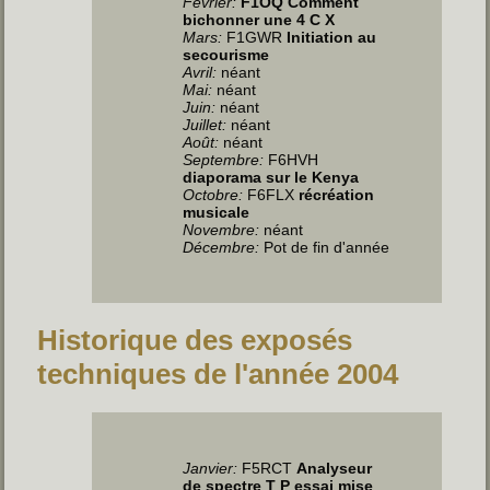
Février:
F1OQ Comment
bichonner une 4 C X
Mars:
F1GWR
Initiation au
secourisme
Avril
:
néant
Mai
:
néant
Juin
:
néant
Juillet
:
néant
Août:
néant
Septembre:
F6HVH
diaporama sur le Kenya
Octobre:
F6FLX
récréation
musicale
Novembre:
néant
Décembre:
Pot de fin d'année
Historique des exposés
techniques de l'année 2004
Janvier:
F5RCT
Analyseur
de spectre T P essai mise