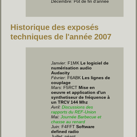
Décembre:
Pot de fin d'année
Historique des exposés
techniques de l'année 2007
Janvier
:
F1MK
Le logiciel de
numérisation audio
Audacity
Février:
F6ABK
Les lignes de
couplage
Mars:
F5RCT
Mise en
oeuvre et application d'un
synthetiseur de fréquence à
un TRCV 144 Mhz
Avril:
Discussions des
rapports du REF-Union
Mai:
Journée Barbecue et
chasse au renard
Juin
:
F4FFT
Software
defined radio
Juillet
:
néant