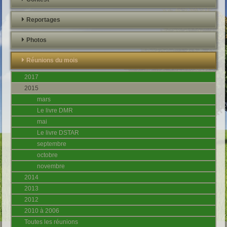
Reportages
Photos
Réunions du mois
2017
2015
mars
Le livre DMR
mai
Le livre DSTAR
septembre
octobre
novembre
2014
2013
2012
2010 à 2006
Toutes les réunions