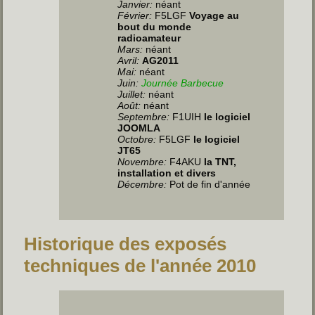
Janvier:
néant
Février:
F5LGF
Voyage au
bout du monde
radioamateur
Mars:
néant
Avril:
AG2011
Mai:
néant
Juin
:
Journée Barbecue
Juillet
:
néant
Août:
néant
Septembre:
F1UIH
le logiciel
JOOMLA
Octobre:
F5LGF
le logiciel
JT65
Novembre:
F4AKU
la TNT,
installation et divers
Décembre:
Pot de fin d'année
Historique des exposés
techniques de l'année 2010