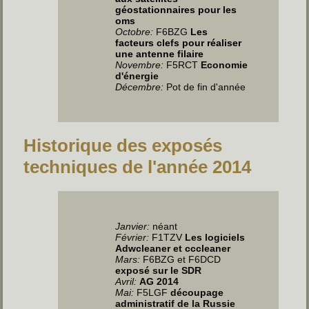
géostationnaires pour les
oms
Octobre:
F6BZG
Les
facteurs clefs pour réaliser
une antenne filaire
Novembre:
F5RCT
Economie
d'énergie
Décembre:
Pot de fin d'année
Historique des exposés
techniques de l'année 2014
Janvier:
néant
Février:
F1TZV
Les logiciels
Adwcleaner et cccleaner
Mars:
F6BZG et F6DCD
exposé sur le SDR
Avril:
AG 2014
Mai:
F5LGF
découpage
administratif de la Russie