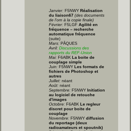
Janvier:
F5NWY
Réalisation
du liaison67
(des documents
de l'om à la copie finale)
Février:
F5LGF
Agilité en
fréquence – recherche
automatique fréquence
(suite)
Mars:
PÂQUES
Avril:
Discussions des
rapports du REF-Union
Mai:
F6ABK
La boite de
couplage simple
Juin
:
F5NWY
Les formats de
fichiers de Photoshop et
autres
Juillet
:
néant
Août:
néant
Septembre:
F5NWY
Initiation
au logiciel de retouche
d'images
Octobre:
F6ABK
Le regleur
discret pour boite de
couplage
Novembre:
F5NWY
diffusion
du reportage (deux
radioamateurs et spoutnik)