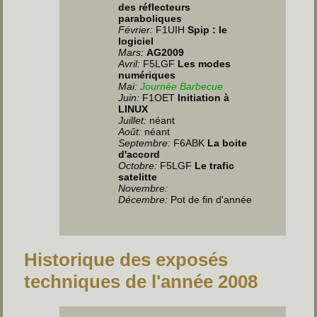
des réflecteurs
paraboliques
Février:
F1UIH
Spip : le
logiciel
Mars:
AG2009
Avril:
F5LGF
Les modes
numériques
Mai:
Journée Barbecue
Juin
:
F1OET
Initiation à
LINUX
Juillet
:
néant
Août:
néant
Septembre:
F6ABK
La boite
d'accord
Octobre:
F5LGF
Le trafic
satelitte
Novembre:
Décembre:
Pot de fin d'année
Historique des exposés
techniques de l'année 2008