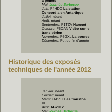
à pellets
Mai:
Journée Barbecue
Juin
:
F4HDO
La station
Concordia en Antartique
Juillet
:
néant
Août:
néant
Septembre:
F1TZV
Hamnet
Octobre:
F5OAN
Vidéo sur le
transibérien
Novembre:
F6GXL
La bourse
Décembre:
Pot de fin d'année
Historique des exposés
techniques de l'année 2012
Janvier:
néant
Février:
néant
Mars:
F6BZG
Les transfos
HF
Avril:
AG2012
Mai:
Journée Barbecue