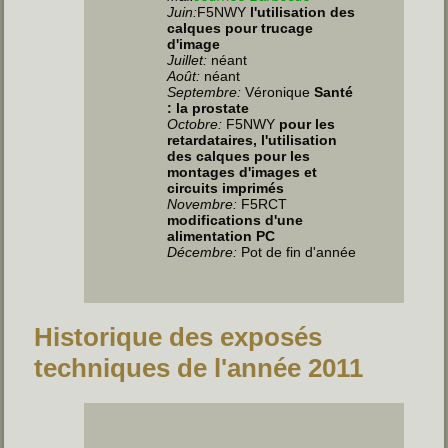
Juin
:
F5NWY
l'utilisation des
calques pour trucage
d'image
Juillet
:
néant
Août:
néant
Septembre:
Véronique
Santé
: la prostate
Octobre:
F5NWY
pour les
retardataires, l'utilisation
des calques pour les
montages d'images et
circuits imprimés
Novembre:
F5RCT
modifications d'une
alimentation PC
Décembre:
Pot de fin d'année
Historique des exposés
techniques de l'année 2011