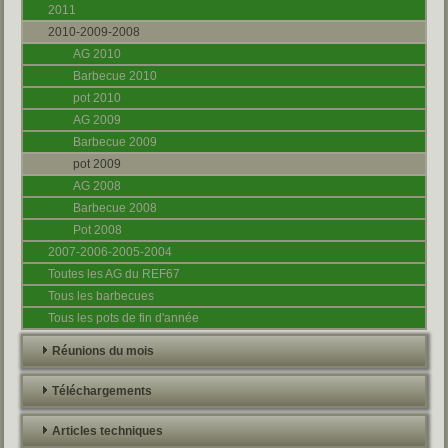
2011
2010-2009-2008
AG 2010
Barbecue 2010
pot 2010
AG 2009
Barbecue 2009
pot 2009
AG 2008
Barbecue 2008
Pot 2008
2007-2006-2005-2004
Toutes les AG du REF67
Tous les barbecues
Tous les pots de fin d'année
Réunions du mois
Téléchargements
Articles techniques