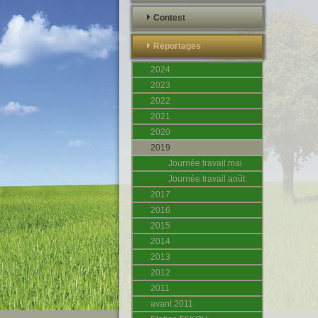
Contest
Reportages
2024
2023
2022
2021
2020
2019
Journée travail mai
Journée travail août
2017
2016
2015
2014
2013
2012
2011
avant 2011