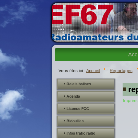
Acc
Vous êtes ici :
Accueil
Reportages
Relais balises
re
Agenda
Imprim
Licence FCC
Bidouilles
Infos trafic radio