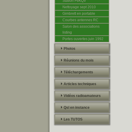
Station F6KQV
Nettoyage sept 2010
Gimbrett en portable
Courbes antennes RC
Salon des associations
listing
Portes ouvertes juin 1992
Photos
Réunions du mois
Téléchargements
Articles techniques
Vidéos radioamateurs
Qsl en instance
Les TUTOS