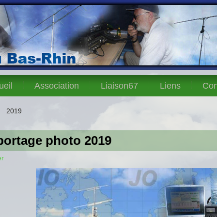
ueil
Association
Liaison67
Liens
Con
2019
portage photo 2019
er