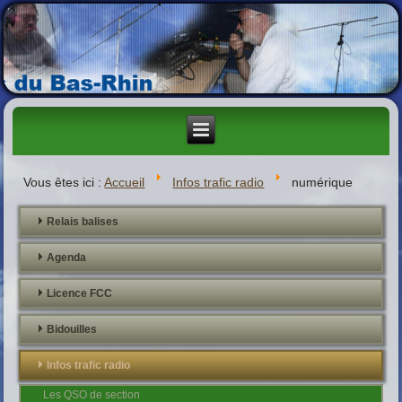
Vous êtes ici :
Accueil
Infos trafic radio
numérique
Relais balises
Agenda
Licence FCC
Bidouilles
Infos trafic radio
Les QSO de section