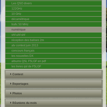
Les QSO divers
122GHz
10 GHz
décamétrique
trafic 50 MHz
numérique
vhf-uhf-shf
réception des balises 2m
atv contest juin 2013
concours français
les nouvelles DX
albums QSL F5LGF en pdf
les livres qsl de F5LGF
Contest
Reportages
Photos
Réunions du mois